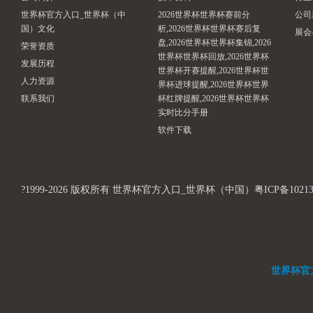
世界杯官方入口_世界杯（中
2026世界杯世界杯赛前分
公司
国）文化
析,2026世界杯世界杯赛后复
展会
盘,2026世界杯世界杯集锦,2026
荣誉资质
世界杯世界杯回放,2026世界杯
发展历程
世界杯开赛提醒,2026世界杯世
人力资源
界杯进球提醒,2026世界杯世界
联系我们
杯红牌提醒,2026世界杯世界杯
实时比分手册
软件下载
?1999-2026 版权所有 世界杯官方入口_世界杯（中国）粤ICP备1021312
世界杯官