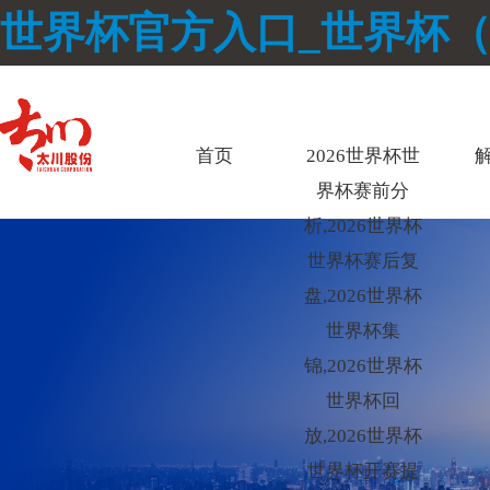
世界杯官方入口_世界杯
首页
2026世界杯世
界杯赛前分
析,2026世界杯
世界杯赛后复
盘,2026世界杯
世界杯集
锦,2026世界杯
世界杯回
放,2026世界杯
世界杯开赛提