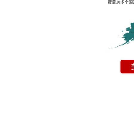
覆盖10多个
国