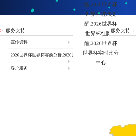
醒,2026世界杯
世界杯进球提
醒,2026世界杯
>
服务支持
服务支持
/
世界杯红牌提
宣传资料
醒,2026世界杯
世界杯实时比分
2026世界杯世界杯赛前分析,2026世界杯世界杯赛后复盘,2026世
中心
客户服务