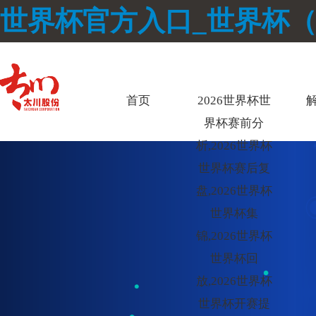
世界杯官方入口_世界杯
首页
2026世界杯世
界杯赛前分
析,2026世界杯
世界杯赛后复
盘,2026世界杯
世界杯集
锦,2026世界杯
世界杯回
放,2026世界杯
世界杯开赛提