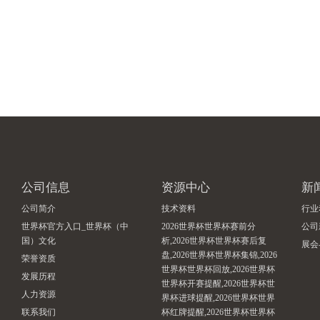
公司信息
资源中心
新
公司简介
技术资料
行业
世界杯官方入口_世界杯（中
2026世界杯世界杯赛前分
公司
国）文化
析,2026世界杯世界杯赛后复
展会
盘,2026世界杯世界杯集锦,2026
荣誉资质
世界杯世界杯回放,2026世界杯
发展历程
世界杯开赛提醒,2026世界杯世
人力资源
界杯进球提醒,2026世界杯世界
联系我们
杯红牌提醒,2026世界杯世界杯