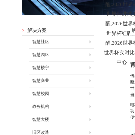
醒,2026世界
世界杯进球
醒,2026世界
>
解决方案
世界杯红牌
智慧社区
醒,2026世界
世界杯实时比
智慧园区
中心
智慧楼宇
传
智慧商业
断
世
智慧校园
当
电
政务机构
功
便
智慧大楼
旧区改造