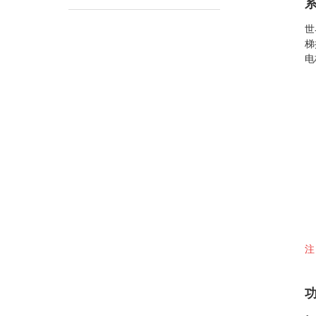
世
梯
电
注