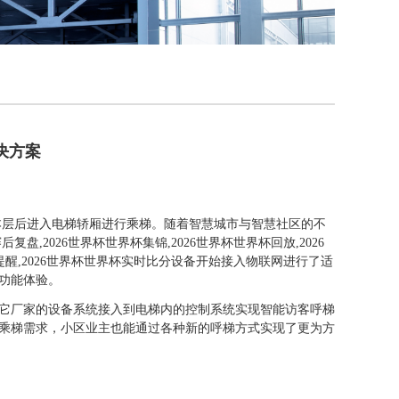
决方案
本层后进入电梯轿厢进行乘梯。随着智慧城市与智慧社区的不
盘,2026世界杯世界杯集锦,2026世界杯世界杯回放,2026
牌提醒,2026世界杯世界杯实时比分设备开始接入物联网进行了适
功能体验。
它厂家的设备系统接入到电梯内的控制系统实现智能访客呼梯
乘梯需求，小区业主也能通过各种新的呼梯方式实现了更为方