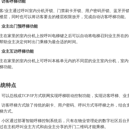
、访客呼梯功能
客/业主通过呼叫室内分机开锁、门禁刷卡开锁、用户密码开锁、蓝牙开
楼层，同时也可以将访客要去的楼层权限放开，完成自动访客呼梯功能。
、业主出门预呼梯功能
主在家里的室内分机上按呼叫电梯键之后可以自动将电梯召到业主所在的
帮助业主决定何时出门乘梯为最合适的时间。
、业主互访呼梯功能
主在家里的室内分机上可呼叫本栋单元内的不同层的业主室内分机，室内
梯功能。
系统特点
、可以总线或TCP/IP方式联网实现呼梯联动控制功能，实现访客呼梯、
、访客呼梯方式除了传统的刷卡、用户密码、呼叫方式等呼梯之外，结合支
梯方式。
、小区通过部署智能呼梯控制系统后，只有在物业管理处的数字社区后台
过在主机呼叫业主方式和由业主分享的开门二维码才能乘梯。