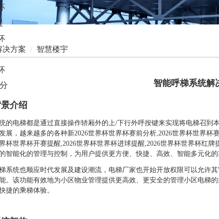
杯
提
杯
解决方案
/
智慧楼宇
提
杯
智能呼梯系统解
分
背景介绍
统的电梯都是通过直接操作轿厢外的上/下行外呼按键来实现将电梯召到
发展，越来越多的各种新2026世界杯世界杯赛前分析,2026世界杯世界杯赛后复
界杯世界杯开赛提醒,2026世界杯世界杯进球提醒,2026世界杯世界杯红
的智能化的管理与控制，为用户提供更方便、快捷、高效、智能多元化的
梯系统也顺应时代发展及建设潮流，电梯厂家也开始开放权限可以允许其
能。该功能有效地为小区物业管理提供更高效、更安全的管理小区电梯的
快捷的乘梯体验。