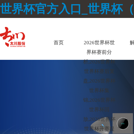
世界杯官方入口_世界杯
首页
2026世界杯世
界杯赛前分
析,2026世界杯
世界杯赛后复
盘,2026世界杯
世界杯集
锦,2026世界杯
世界杯回
放,2026世界杯
世界杯开赛提