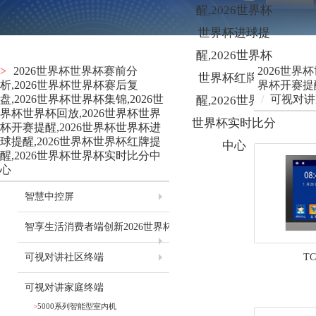
醒,2026世界杯
世界杯进球提
醒,2026世界杯
>
2026世界杯世界杯赛前分
2026世界
世界杯红牌提
析,2026世界杯世界杯赛后复
界杯开赛提醒
盘,2026世界杯世界杯集锦,2026世
/
可视对讲
醒,2026世界杯
界杯世界杯回放,2026世界杯世界
世界杯实时比分
杯开赛提醒,2026世界杯世界杯进
球提醒,2026世界杯世界杯红牌提
中心
醒,2026世界杯世界杯实时比分中
心
智慧中控屏
智享生活消费者端创新2026世界杯世界杯赛前分析,2026世界杯世界杯
可视对讲社区终端
TC
可视对讲家庭终端
>
5000系列智能型室内机