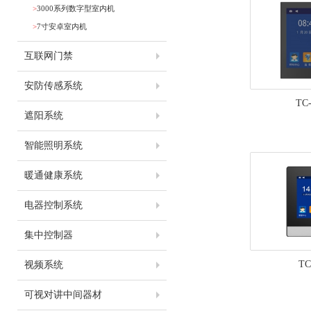
>
3000系列数字型室内机
>
7寸安卓室内机
互联网门禁
安防传感系统
TC
遮阳系统
智能照明系统
暖通健康系统
电器控制系统
集中控制器
TC
视频系统
可视对讲中间器材