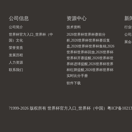
公司信息
资源中心
新
公司简介
技术资料
行业
世界杯官方入口_世界杯（中
2026世界杯世界杯赛前分
公司
国）文化
析,2026世界杯世界杯赛后复
展会
盘,2026世界杯世界杯集锦,2026
荣誉资质
世界杯世界杯回放,2026世界杯
发展历程
世界杯开赛提醒,2026世界杯世
人力资源
界杯进球提醒,2026世界杯世界
联系我们
杯红牌提醒,2026世界杯世界杯
实时比分手册
软件下载
?1999-2026 版权所有 世界杯官方入口_世界杯（中国）粤ICP备1021312