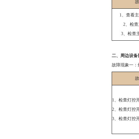
1
、查看主
2
、检查
3
、检查
二、周边设备
故障现象一：
1
、检查灯控
2
、检查灯控
3
、检查灯控