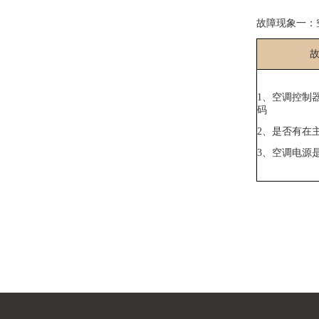
故障现象一：
1
、空调控制
码
2
、是否有在
3
、空调电源