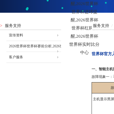
醒,2026世界杯
世界杯进球提
醒,2026世界杯
>
服务支持
服务支持
/
世界杯红牌提
宣传资料
醒,2026世界杯
世界杯实时比分
2026世界杯世界杯赛前分析,2026世界杯世界杯赛后复盘,2026世
中心
世界杯官方
客户服务
一、智能主机
故障现象一：
主机显示黑