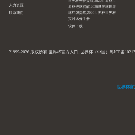
世界杯开赛提醒,2026世界杯世
人力资源
界杯进球提醒,2026世界杯世界
联系我们
杯红牌提醒,2026世界杯世界杯
实时比分手册
软件下载
?1999-2026 版权所有 世界杯官方入口_世界杯（中国）粤ICP备1021312
世界杯官