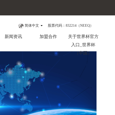
简体中文
股票代码：832214（NEEQ）
新闻资讯
加盟合作
关于世界杯官方
入口_世界杯
（中国）