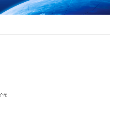
提醒,2026世界杯世界杯进球提醒,2026世界杯世界杯红牌提醒,2026世界
介绍