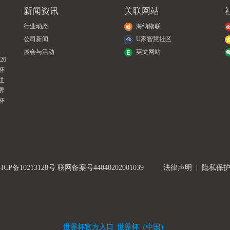
新闻资讯
关联网站
行业动态
海纳物联
公司新闻
U家智慧社区
展会与活动
英文网站
26
杯
世
界
杯
备10213128号 联网备案号44040202001039
法律声明
|
隐私保
世界杯官方入口_世界杯（中国）