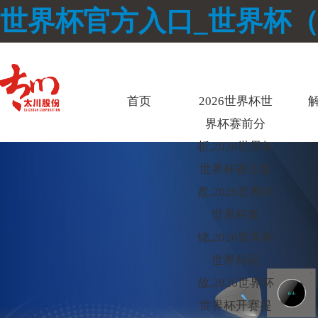
世界杯官方入口_世界杯
首页
2026世界杯世
界杯赛前分
析,2026世界杯
世界杯赛后复
盘,2026世界杯
世界杯集
锦,2026世界杯
世界杯回
放,2026世界杯
世界杯开赛提