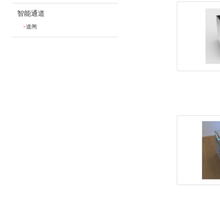
智能通道
>
道闸