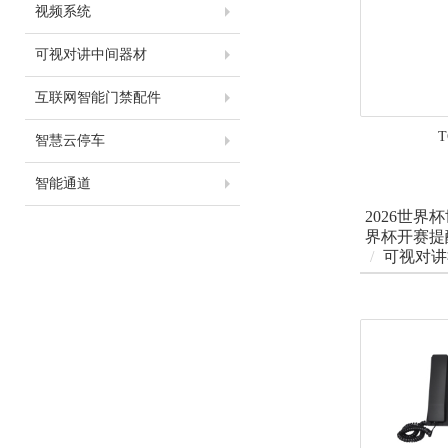
视频系统
可视对讲中间器材
互联网智能门禁配件
T
智慧云停车
智能通道
2026世界
界杯开赛提醒
/
可视对讲