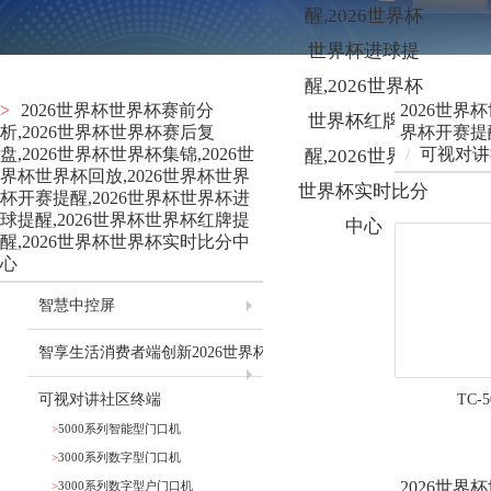
醒,2026世界杯
世界杯进球提
醒,2026世界杯
>
2026世界杯世界杯赛前分
2026世界
世界杯红牌提
析,2026世界杯世界杯赛后复
界杯开赛提醒
盘,2026世界杯世界杯集锦,2026世
/
可视对讲
醒,2026世界杯
界杯世界杯回放,2026世界杯世界
世界杯实时比分
杯开赛提醒,2026世界杯世界杯进
球提醒,2026世界杯世界杯红牌提
中心
醒,2026世界杯世界杯实时比分中
心
智慧中控屏
智享生活消费者端创新2026世界杯世界杯赛前分析,2026世界杯世界杯
可视对讲社区终端
TC-
>
5000系列智能型门口机
>
3000系列数字型门口机
2026世界
>
3000系列数字型户门口机