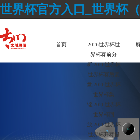
世界杯官方入口_世界杯
首页
2026世界杯世
界杯赛前分
析,2026世界杯
世界杯赛后复
盘,2026世界杯
世界杯集
锦,2026世界杯
世界杯回
放,2026世界杯
世界杯开赛提