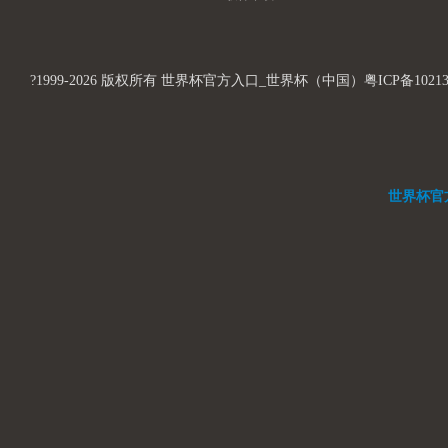
?1999-2026 版权所有 世界杯官方入口_世界杯（中国）粤ICP备1021312
世界杯官