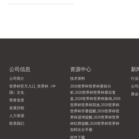
公司信息
资源中心
新
公司简介
技术资料
行业
世界杯官方入口_世界杯（中
2026世界杯世界杯赛前分
公司
国）文化
析,2026世界杯世界杯赛后复
展会
盘,2026世界杯世界杯集锦,2026
荣誉资质
世界杯世界杯回放,2026世界杯
发展历程
世界杯开赛提醒,2026世界杯世
人力资源
界杯进球提醒,2026世界杯世界
联系我们
杯红牌提醒,2026世界杯世界杯
实时比分手册
软件下载