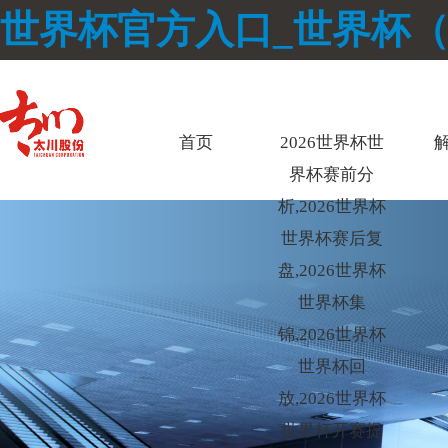
世界杯官方入口_世界杯
首页
2026世界杯世
界杯赛前分
析,2026世界杯
世界杯赛后复
盘,2026世界杯
世界杯集
锦,2026世界杯
世界杯回
放,2026世界杯
世界杯开赛提