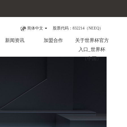
简体中文
股票代码：832214（NEEQ）
新闻资讯
加盟合作
关于世界杯官方
入口_世界杯
（中国）