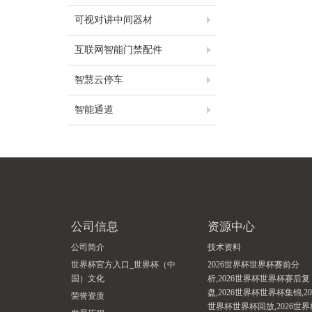
可视对讲中间器材
互联网智能门禁配件
智慧云停车
智能通道
公司信息
资源中心
公司简介
技术资料
世界杯官方入口_世界杯（中
2026世界杯世界杯赛前分
国）文化
析,2026世界杯世界杯赛后复
盘,2026世界杯世界杯集锦,20
荣誉资质
世界杯世界杯回放,2026世界