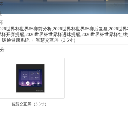
杯
提
杯
2026世界杯世界杯赛前分析,2026世界杯世界杯赛后复盘,2026世界
提
界杯开赛提醒,2026世界杯世界杯进球提醒,2026世界杯世界杯红
暖通健康系统
/
智慧交互屏（3.5寸）
杯
分
世界杯世界杯赛后复盘,2026世界杯世界杯集锦,2026世界杯世界杯回放,2
智慧交互屏（3.5寸）