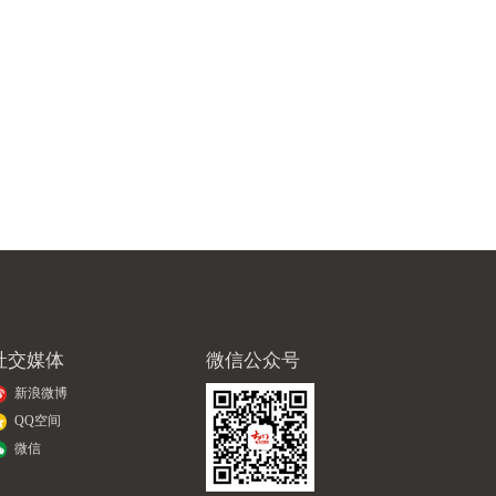
社交媒体
微信公众号
新浪微博
QQ空间
微信