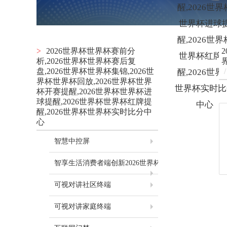
醒,2026世界
世界杯进球
醒,2026世界
>
2026世界杯世界杯赛前分
世界杯红牌
析,2026世界杯世界杯赛后复
盘,2026世界杯世界杯集锦,2026世
/
醒,2026世界
界杯世界杯回放,2026世界杯世界
世界杯实时比
杯开赛提醒,2026世界杯世界杯进
球提醒,2026世界杯世界杯红牌提
中心
醒,2026世界杯世界杯实时比分中
心
智慧中控屏
智享生活消费者端创新2026世界杯世界杯赛前分析,2026
可视对讲社区终端
可视对讲家庭终端