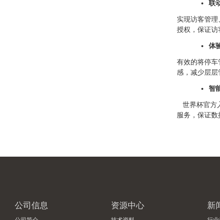
联
实现访客管理
授权，保证访
体
有效的将停车
感，减少层层
智
世界杯官方入
服务，保证数
公司信息
资源中心
新