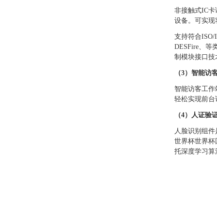
非接触式IC卡
设备。可实现
支持符合ISO/IE
DESFire
制模块接口技
（3）智能访
智能访客工作
轻松实现前台
（4）人证验
人脸识别组件是
世界杯世界杯回
托深度学习算