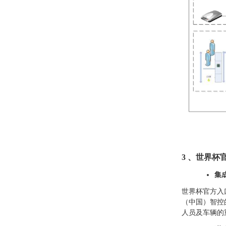
3 、世界
集
世界杯官方入
（中国）智控
人员及车辆的