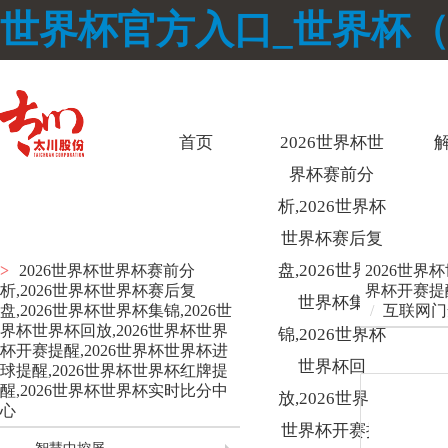
世界杯官方入口_世界杯
首页
2026世界杯世
界杯赛前分
析,2026世界杯
世界杯赛后复
盘,2026世界杯
>
2026世界杯世界杯赛前分
2026世界
析,2026世界杯世界杯赛后复
界杯开赛提醒
世界杯集
盘,2026世界杯世界杯集锦,2026世
/
互联网门
界杯世界杯回放,2026世界杯世界
锦,2026世界杯
杯开赛提醒,2026世界杯世界杯进
世界杯回
球提醒,2026世界杯世界杯红牌提
醒,2026世界杯世界杯实时比分中
放,2026世界杯
心
世界杯开赛提