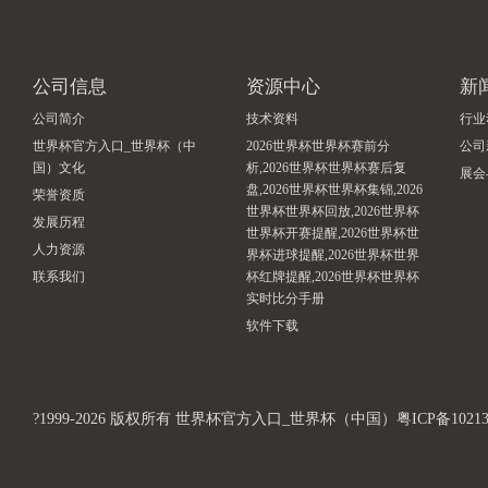
公司信息
资源中心
新
公司简介
技术资料
行业
世界杯官方入口_世界杯（中
2026世界杯世界杯赛前分
公司
国）文化
析,2026世界杯世界杯赛后复
展会
盘,2026世界杯世界杯集锦,2026
荣誉资质
世界杯世界杯回放,2026世界杯
发展历程
世界杯开赛提醒,2026世界杯世
人力资源
界杯进球提醒,2026世界杯世界
联系我们
杯红牌提醒,2026世界杯世界杯
实时比分手册
软件下载
?1999-2026 版权所有 世界杯官方入口_世界杯（中国）粤ICP备1021312