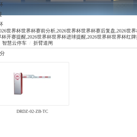
杯
提
杯
2026世界杯世界杯赛前分析,2026世界杯世界杯赛后复盘,2026世界
提
界杯开赛提醒,2026世界杯世界杯进球提醒,2026世界杯世界杯红
智慧云停车
/
折臂道闸
杯
分
世界杯世界杯赛后复盘,2026世界杯世界杯集锦,2026世界杯世界杯回放,2
DRDZ-02-ZB-TC