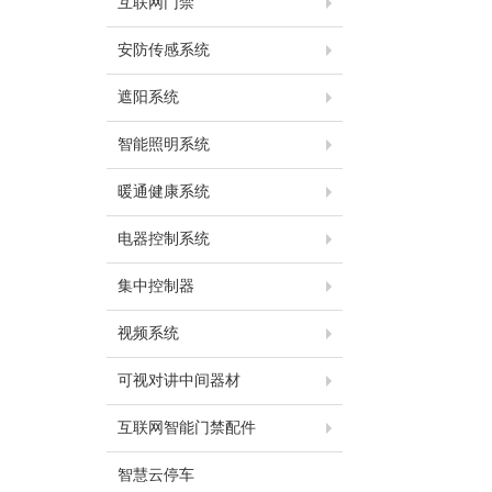
互联网门禁
安防传感系统
遮阳系统
智能照明系统
暖通健康系统
电器控制系统
集中控制器
视频系统
可视对讲中间器材
互联网智能门禁配件
智慧云停车