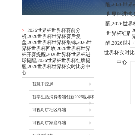
醒,2026世界
世界杯进球
醒,2026世界
>
2026世界杯世界杯赛前分
世界杯红牌
析,2026世界杯世界杯赛后复
盘,2026世界杯世界杯集锦,2026世
/
醒,2026世界
界杯世界杯回放,2026世界杯世界
世界杯实时比
杯开赛提醒,2026世界杯世界杯进
球提醒,2026世界杯世界杯红牌提
中心
醒,2026世界杯世界杯实时比分中
心
智慧中控屏
智享生活消费者端创新2026世界杯世界杯赛前分析,2026
可视对讲社区终端
可视对讲家庭终端