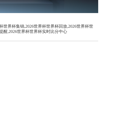
杯世界杯集锦,2026世界杯世界杯回放,2026世界杯世
牌提醒,2026世界杯世界杯实时比分中心
026世界杯世界杯开赛提醒,2026世界杯世界杯进球提醒,2026世界杯世界杯