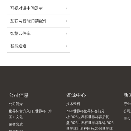
可视对讲中间器材
互联网智能门禁配件
智慧云停车
智能通道
公司信息
资源中心
新
公司简介
技术资料
行业
世界杯官方入口_世界杯（中
2026世界杯世界杯赛前分
公司
国）文化
析,2026世界杯世界杯赛后复
展会
盘,2026世界杯世界杯集锦,2026
荣誉资质
世界杯世界杯回放,2026世界杯