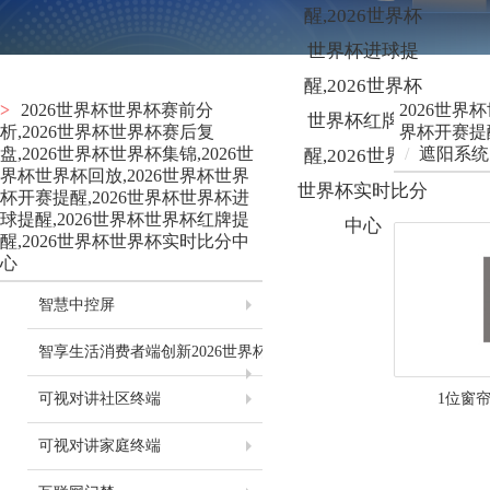
醒,2026世界杯
世界杯进球提
醒,2026世界杯
>
2026世界杯世界杯赛前分
2026世界
世界杯红牌提
析,2026世界杯世界杯赛后复
界杯开赛提醒
盘,2026世界杯世界杯集锦,2026世
/
遮阳系统
醒,2026世界杯
界杯世界杯回放,2026世界杯世界
世界杯实时比分
杯开赛提醒,2026世界杯世界杯进
球提醒,2026世界杯世界杯红牌提
中心
醒,2026世界杯世界杯实时比分中
心
智慧中控屏
智享生活消费者端创新2026世界杯世界杯赛前分析,2026世界杯世界杯
可视对讲社区终端
1位窗
可视对讲家庭终端