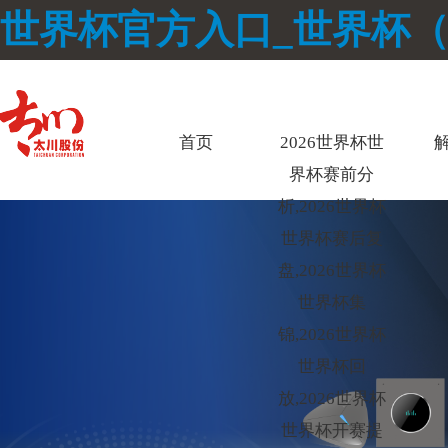
世界杯官方入口_世界杯
首页
2026世界杯世
界杯赛前分
析,2026世界杯
世界杯赛后复
盘,2026世界杯
世界杯集
锦,2026世界杯
世界杯回
放,2026世界杯
世界杯开赛提