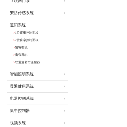
互联网门禁
安防传感系统
遮阳系统
>
1位窗帘控制面板
>
2位窗帘控制面板
>
窗帘电机
>
窗帘导轨
>
双通道窗帘遥控器
智能照明系统
暖通健康系统
电器控制系统
集中控制器
视频系统