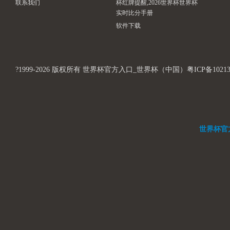
联系我们
杯红牌提醒,2026世界杯世界杯
实时比分手册
软件下载
?1999-2026 版权所有 世界杯官方入口_世界杯（中国）粤ICP备1021312
世界杯官