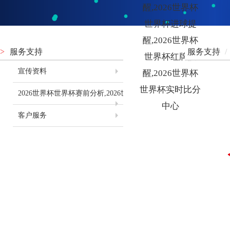
醒,2026世界杯
世界杯进球提
醒,2026世界杯
>
服务支持
服务支持
/
世界杯红牌提
宣传资料
醒,2026世界杯
世界杯实时比分
2026世界杯世界杯赛前分析,2026世界杯世界杯赛后复盘,2026世
中心
客户服务