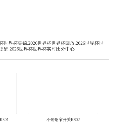
杯世界杯集锦,2026世界杯世界杯回放,2026世界杯世
牌提醒,2026世界杯世界杯实时比分中心
801
不锈钢窄开关K802