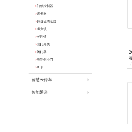
>
门禁控制器
>
读卡器
>
身份证阅读器
>
磁力锁
>
灵性锁
>
出门开关
>
闭门器
>
电动侧小门
/
>
IC卡
智慧云停车
智能通道