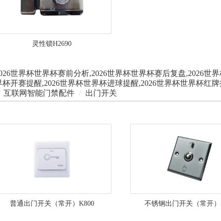
灵性锁H2690
2026世界杯世界杯赛前分析,2026世界杯世界杯赛后复盘,2026世界
界杯开赛提醒,2026世界杯世界杯进球提醒,2026世界杯世界杯红
互联网智能门禁配件
/
出门开关
普通出门开关（常开）K800
不锈钢出门开关（常开）K