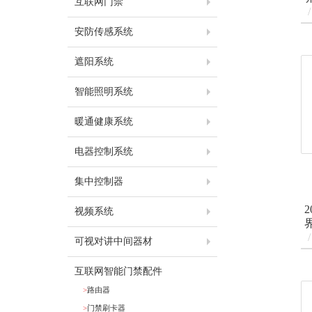
互联网门禁
/
安防传感系统
遮阳系统
智能照明系统
暖通健康系统
电器控制系统
集中控制器
视频系统
/
可视对讲中间器材
互联网智能门禁配件
>
路由器
>
门禁刷卡器