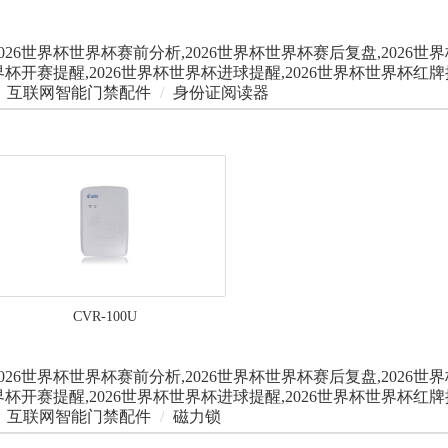
2026世界杯世界杯赛前分析,2026世界杯世界杯赛后复盘,2026世界
界杯开赛提醒,2026世界杯世界杯进球提醒,2026世界杯世界杯红
互联网智能门禁配件
/
身份证阅读器
CVR-100U
2026世界杯世界杯赛前分析,2026世界杯世界杯赛后复盘,2026世界
界杯开赛提醒,2026世界杯世界杯进球提醒,2026世界杯世界杯红
互联网智能门禁配件
/
磁力锁