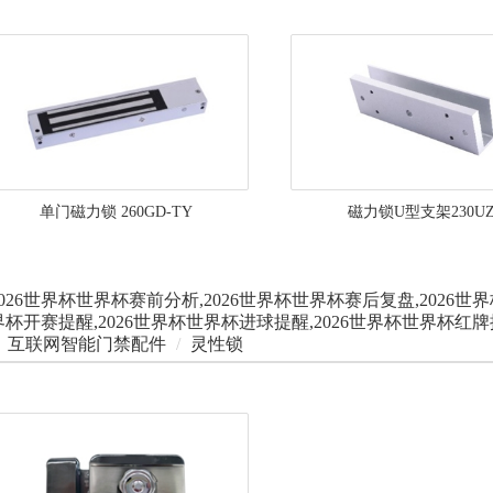
单门磁力锁 260GD-TY
磁力锁U型支架230UZ
2026世界杯世界杯赛前分析,2026世界杯世界杯赛后复盘,2026世界
界杯开赛提醒,2026世界杯世界杯进球提醒,2026世界杯世界杯红
互联网智能门禁配件
/
灵性锁