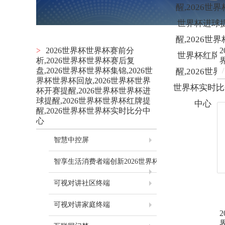
醒,2026世界
世界杯进球
醒,2026世界
>
2026世界杯世界杯赛前分
世界杯红牌
析,2026世界杯世界杯赛后复
盘,2026世界杯世界杯集锦,2026世
/
醒,2026世界
界杯世界杯回放,2026世界杯世界
世界杯实时比
杯开赛提醒,2026世界杯世界杯进
球提醒,2026世界杯世界杯红牌提
中心
醒,2026世界杯世界杯实时比分中
心
智慧中控屏
智享生活消费者端创新2026世界杯世界杯赛前分析,2026
可视对讲社区终端
可视对讲家庭终端