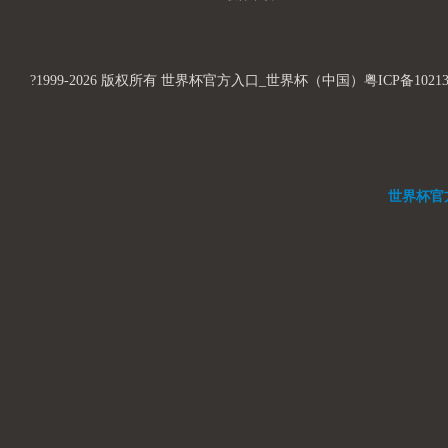
?1999-2026 版权所有 世界杯官方入口_世界杯（中国）粤ICP备1021312
世界杯官