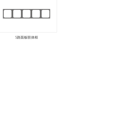
5路面板联体框