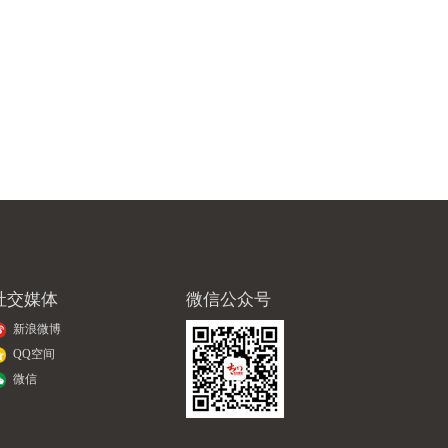
社交媒体
微信公众号
新浪微博
QQ空间
微信