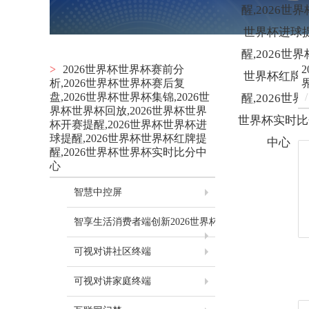
醒,2026世界
世界杯进球
醒,2026世界
>
2026世界杯世界杯赛前分
世界杯红牌
析,2026世界杯世界杯赛后复
盘,2026世界杯世界杯集锦,2026世
/
醒,2026世界
界杯世界杯回放,2026世界杯世界
世界杯实时比
杯开赛提醒,2026世界杯世界杯进
球提醒,2026世界杯世界杯红牌提
中心
醒,2026世界杯世界杯实时比分中
心
智慧中控屏
智享生活消费者端创新2026世界杯世界杯赛前分析,2026
可视对讲社区终端
可视对讲家庭终端