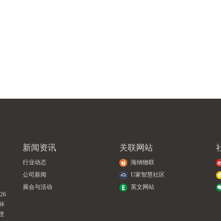
新闻资讯
关联网站
行业动态
海纳物联
公司新闻
U家智慧社区
展会与活动
英文网站
26
杯
世