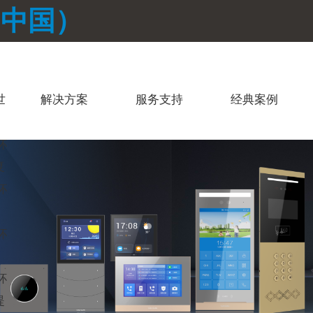
（中国）
世
解决方案
服务支持
经典案例
杯
复
杯
杯
杯
提