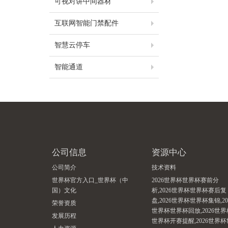
可视对讲中间器材
互联网智能门禁配件
智慧云停车
智能通道
公司信息
资源中心
公司简介
技术资料
世界杯官方入口_世界杯（中
2026世界杯世界杯赛前分
国）文化
析,2026世界杯世界杯赛后复
盘,2026世界杯世界杯集锦,20
荣誉资质
世界杯世界杯回放,2026世界
发展历程
世界杯开赛提醒,2026世界杯