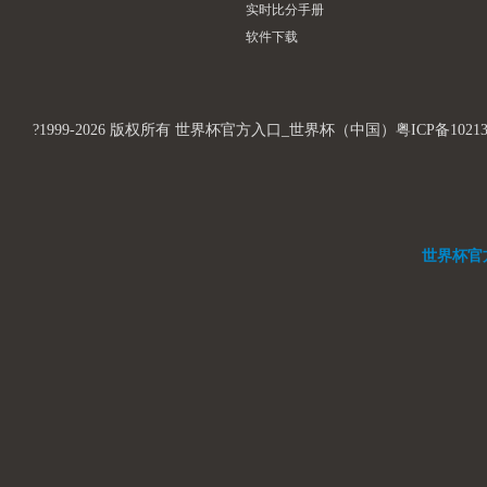
实时比分手册
软件下载
?1999-2026 版权所有 世界杯官方入口_世界杯（中国）粤ICP备1021312
世界杯官