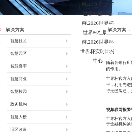
醒,2026世界杯
世界杯进球提
醒,2026世界杯
>
解决方案
解决方案
/
世界杯红牌提
智慧社区
醒,2026世界杯
世界杯实时比分
智慧园区
中心
随着各银行所
智慧楼宇
的作用。
世界杯官方入
智慧商业
平，利用先进
行无缝沟通，
智慧校园
政务机构
视频联网报警
智慧大楼
世界杯官方入
于金融机构紧
旧区改造