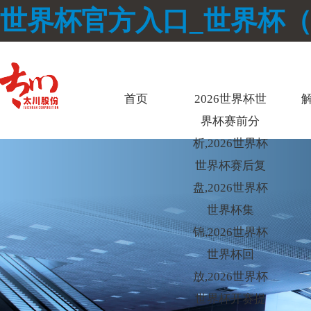
世界杯官方入口_世界杯
首页
2026世界杯世
界杯赛前分
析,2026世界杯
世界杯赛后复
盘,2026世界杯
世界杯集
锦,2026世界杯
世界杯回
放,2026世界杯
世界杯开赛提