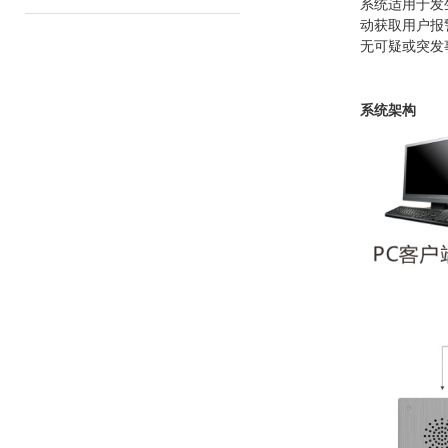
系统适用于发
动获取用户报
无可疑或突发
系统架构