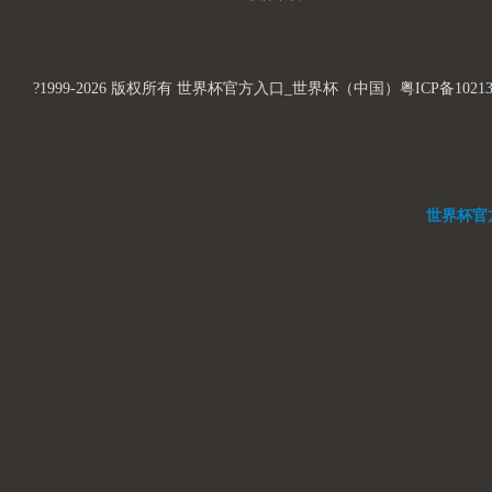
?1999-2026 版权所有 世界杯官方入口_世界杯（中国）粤ICP备1021312
世界杯官