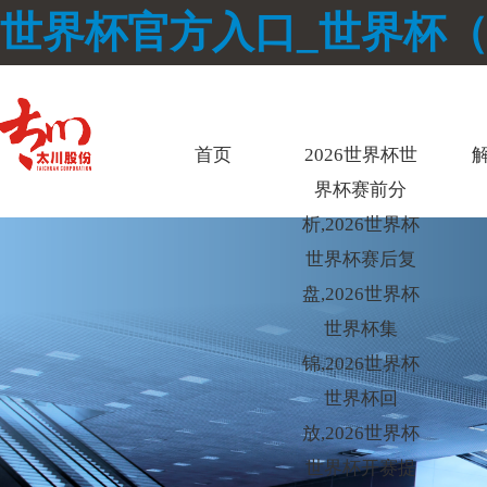
世界杯官方入口_世界杯
首页
2026世界杯世
界杯赛前分
析,2026世界杯
世界杯赛后复
盘,2026世界杯
世界杯集
锦,2026世界杯
世界杯回
放,2026世界杯
世界杯开赛提