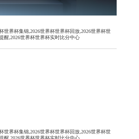
杯世界杯集锦,2026世界杯世界杯回放,2026世界杯世
牌提醒,2026世界杯世界杯实时比分中心
026世界杯世界杯开赛提醒,2026世界杯世界杯进球提醒,2026世界杯世界杯
杯世界杯集锦,2026世界杯世界杯回放,2026世界杯世
牌提醒,2026世界杯世界杯实时比分中心