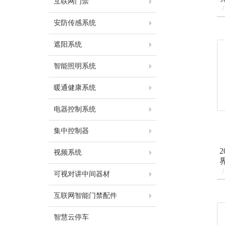
互联网门禁
/
安防传感系统
遮阳系统
智能照明系统
暖通健康系统
电器控制系统
集中控制器
视频系统
/
可视对讲中间器材
互联网智能门禁配件
智慧云停车