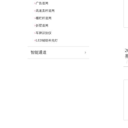
>
广告道闸
>
高速直杆道闸
>
栅栏杆道闸
>
折臂道闸
>
车牌识别仪
>
LED辅助补光灯
智能通道
/