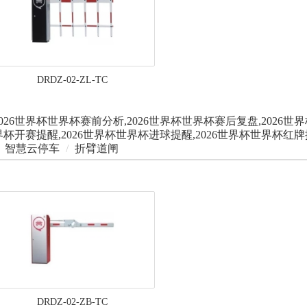
DRDZ-02-ZL-TC
2026世界杯世界杯赛前分析,2026世界杯世界杯赛后复盘,2026世界
界杯开赛提醒,2026世界杯世界杯进球提醒,2026世界杯世界杯红
智慧云停车
/
折臂道闸
DRDZ-02-ZB-TC