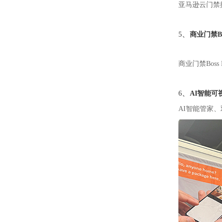
亚马逊云门禁
、
5
商业门禁Bos
商业门禁Bo
、
6
AI智能可
AI智能管家