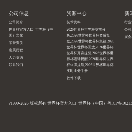
公司信息
资源中心
新
公司简介
技术资料
行业
世界杯官方入口_世界杯（中
2026世界杯世界杯赛前分
公司
国）文化
析,2026世界杯世界杯赛后复
展会
盘,2026世界杯世界杯集锦,2026
荣誉资质
世界杯世界杯回放,2026世界杯
发展历程
世界杯开赛提醒,2026世界杯世
人力资源
界杯进球提醒,2026世界杯世界
联系我们
杯红牌提醒,2026世界杯世界杯
实时比分手册
软件下载
?1999-2026 版权所有 世界杯官方入口_世界杯（中国）粤ICP备1021312